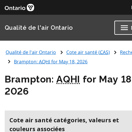
Qualité de l'air Ontario
Qualité de l'air Ontario
Cote air santé (
CAS
)
Rech
Brampton:
AQHI
for May 18, 2026
Brampton:
AQHI
for May 18
2026
Cote air santé catégories, valeurs et
couleurs associées