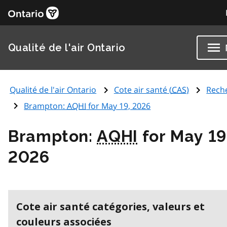
Qualité de l'air Ontario
Qualité de l'air Ontario
Cote air santé (
CAS
)
Rech
Brampton:
AQHI
for May 19, 2026
Brampton:
AQHI
for May 19
2026
Cote air santé catégories, valeurs et
couleurs associées