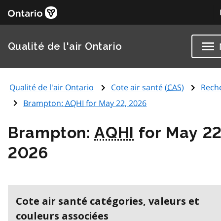
Qualité de l'air Ontario
Qualité de l'air Ontario
Cote air santé (
CAS
)
Rech
Brampton:
AQHI
for May 22, 2026
Brampton:
AQHI
for May 22
2026
Cote air santé catégories, valeurs et
couleurs associées