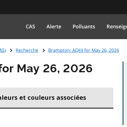
CAS
Alerte
Polluants
Renseig
AS
)
Recherche
Brampton:
AQHI
for May 26, 2026
for May 26, 2026
aleurs et couleurs associées