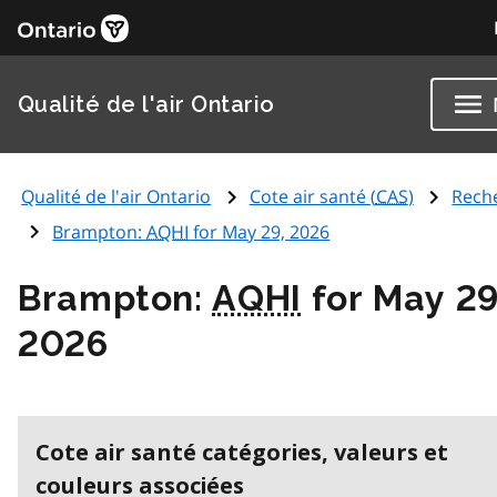
Qualité de l'air Ontario
Qualité de l'air Ontario
Cote air santé (
CAS
)
Rech
Brampton:
AQHI
for May 29, 2026
Brampton:
AQHI
for May 29
2026
Cote air santé catégories, valeurs et
couleurs associées