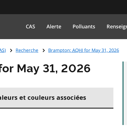
CAS
Alerte
Polluants
Renseig
AS
)
Recherche
Brampton:
AQHI
for May 31, 2026
for May 31, 2026
aleurs et couleurs associées