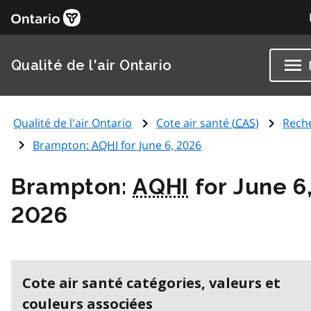
Qualité de l'air Ontario
Qualité de l'air Ontario
Cote air santé (
CAS
)
Rech
Brampton:
AQHI
for June 6, 2026
Brampton:
AQHI
for June 6
2026
Cote air santé catégories, valeurs et
couleurs associées