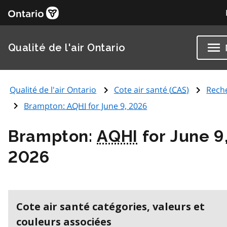
Qualité de l'air Ontario
Qualité de l'air Ontario
Cote air santé (
CAS
)
Rech
Brampton:
AQHI
for June 9, 2026
Brampton:
AQHI
for June 9
2026
Cote air santé catégories, valeurs et
couleurs associées