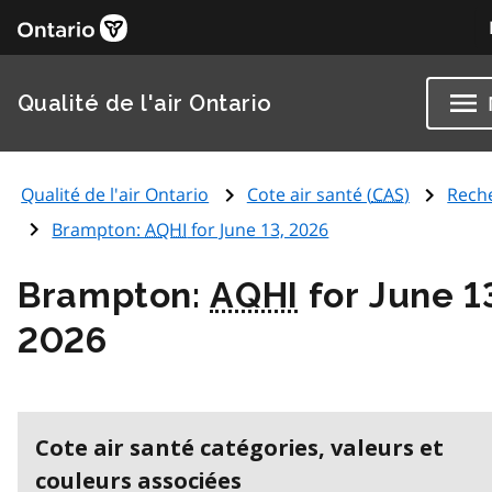
Qualité de l'air Ontario
Qualité de l'air Ontario
Cote air santé (
CAS
)
Rech
Brampton:
AQHI
for June 13, 2026
Brampton:
AQHI
for June 1
2026
Cote air santé catégories, valeurs et
couleurs associées