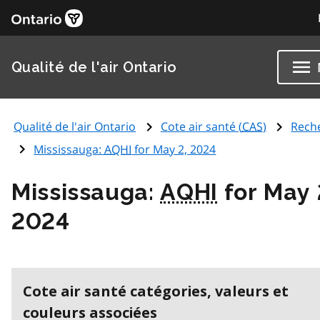
Qualité de l'air Ontario
Qualité de l'air Ontario
Cote air santé (
CAS
)
Rech
Mississauga:
AQHI
for May 2, 2024
Mississauga:
AQHI
for May 
2024
Cote air santé catégories, valeurs et
couleurs associées