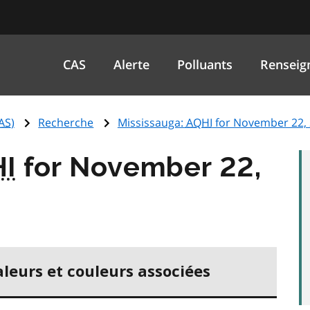
CAS
Alerte
Polluants
Renseig
AS
)
Recherche
Mississauga:
AQHI
for November 22,
I
for November 22,
aleurs et couleurs associées