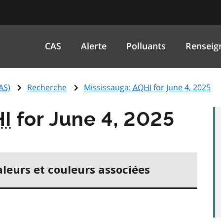
CAS
Alerte
Polluants
Renseig
AS
)
Recherche
Mississauga:
AQHI
for June 4, 2025
I
for June 4, 2025
aleurs et couleurs associées