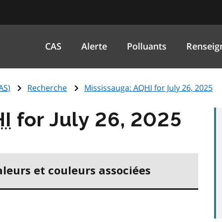
CAS
Alerte
Polluants
Renseig
AS
)
Recherche
Mississauga:
AQHI
for July 26, 2025
I
for July 26, 2025
aleurs et couleurs associées