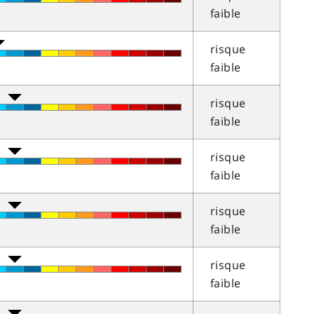
faible
risque
faible
risque
faible
risque
faible
risque
faible
risque
faible