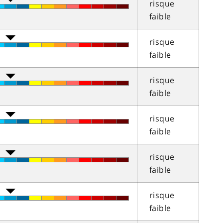
risque
faible
risque
faible
risque
faible
risque
faible
risque
faible
risque
faible