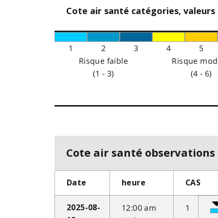
Cote air santé catégories, valeurs
1
2
3
4
5
Risque faible
Risque mod
(1 - 3)
(4 - 6)
Cote air santé observations 
Date
heure
CAS
12:00 am
1
2025-08-