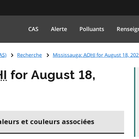
CAS
Alerte
Polluants
Renseig
AS
)
Recherche
Mississauga:
AQHI
for August 18, 20
I
for August 18,
aleurs et couleurs associées