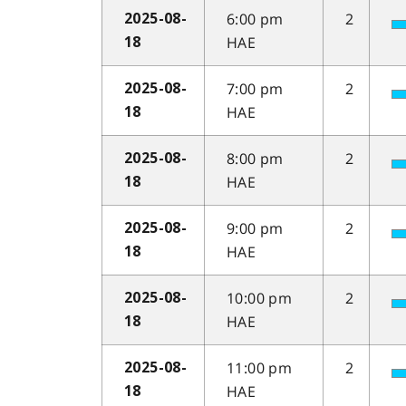
6:00 pm
2
2025-08-
HAE
18
7:00 pm
2
2025-08-
HAE
18
8:00 pm
2
2025-08-
HAE
18
9:00 pm
2
2025-08-
HAE
18
10:00 pm
2
2025-08-
HAE
18
11:00 pm
2
2025-08-
HAE
18