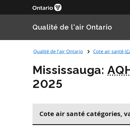
Qualité de l'air Ontario
Qualité de l'air Ontario
Cote air santé (
C
Mississauga:
AQH
2025
Cote air santé catégories, v