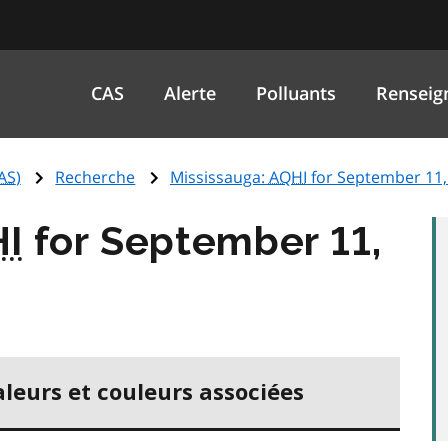
CAS
Alerte
Polluants
Renseig
AS
)
Recherche
Mississauga:
AQHI
for September 11,
I
for September 11,
aleurs et couleurs associées