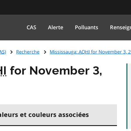
CAS
Alerte
Polluants
Renseig
AS
)
Recherche
Mississauga:
AQHI
for November 3, 
I
for November 3,
aleurs et couleurs associées