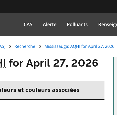
CAS
Alerte
Polluants
Renseig
AS
)
Recherche
Mississauga:
AQHI
for April 27, 2026
I
for April 27, 2026
aleurs et couleurs associées