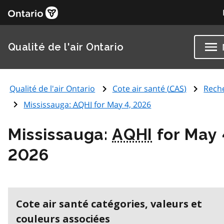
Qualité de l'air Ontario
Qualité de l'air Ontario
Cote air santé (
CAS
)
Rech
Mississauga:
AQHI
for May 4, 2026
Mississauga:
AQHI
for May 
2026
Cote air santé catégories, valeurs et
couleurs associées