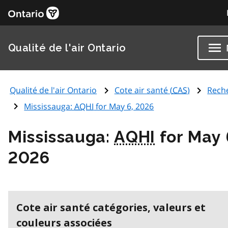
Qualité de l'air Ontario
Qualité de l'air Ontario
Cote air santé (
CAS
)
Rech
Mississauga:
AQHI
for May 6, 2026
Mississauga:
AQHI
for May 
2026
Cote air santé catégories, valeurs et
couleurs associées