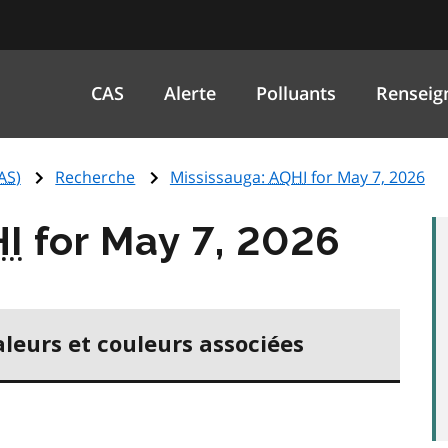
CAS
Alerte
Polluants
Renseig
AS
)
Recherche
Mississauga:
AQHI
for May 7, 2026
I
for May 7, 2026
aleurs et couleurs associées