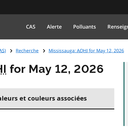
CAS
Alerte
Polluants
Renseig
AS
)
Recherche
Mississauga:
AQHI
for May 12, 2026
I
for May 12, 2026
aleurs et couleurs associées