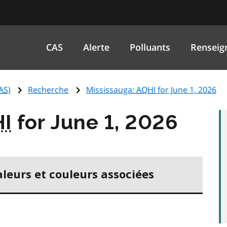
CAS
Alerte
Polluants
Renseig
AS
)
Recherche
Mississauga:
AQHI
for June 1, 2026
I
for June 1, 2026
aleurs et couleurs associées