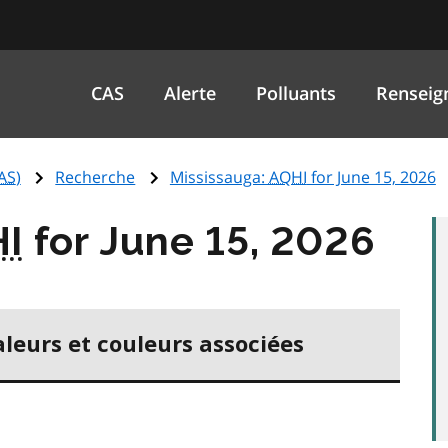
CAS
Alerte
Polluants
Renseig
AS
)
Recherche
Mississauga:
AQHI
for June 15, 2026
I
for June 15, 2026
aleurs et couleurs associées