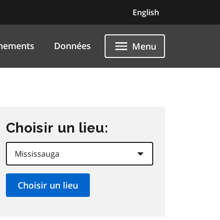
English
nements
Données
Menu
Choisir un lieu: