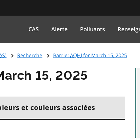
CAS
Alerte
Polluants
Renseig
AS
)
Recherche
Barrie:
AQHI
for March 15, 2025
March 15, 2025
aleurs et couleurs associées