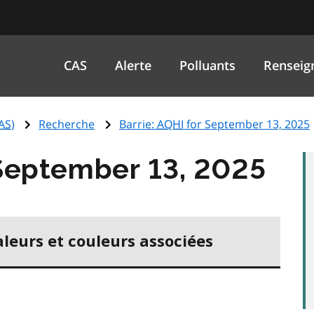
CAS
Alerte
Polluants
Renseig
AS
)
Recherche
Barrie:
AQHI
for September 13, 2025
September 13, 2025
aleurs et couleurs associées