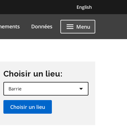
English
nements
Données
Menu
Choisir un lieu: