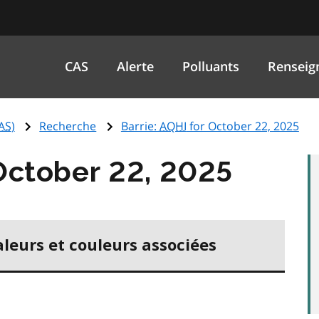
CAS
Alerte
Polluants
Renseig
AS
)
Recherche
Barrie:
AQHI
for October 22, 2025
October 22, 2025
aleurs et couleurs associées