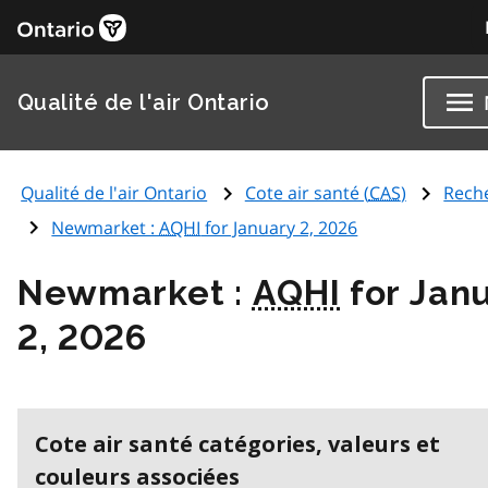
Qualité de l'air Ontario
Qualité de l'air Ontario
Cote air santé (
CAS
)
Rech
Newmarket :
AQHI
for January 2, 2026
Newmarket :
AQHI
for Jan
2, 2026
Cote air santé catégories, valeurs et
couleurs associées