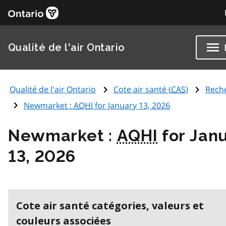
Qualité de l'air Ontario
Qualité de l'air Ontario
Cote air santé (
CAS
)
Rech
Newmarket :
AQHI
for January 13, 2026
Newmarket :
AQHI
for Jan
13, 2026
Cote air santé catégories, valeurs et
couleurs associées