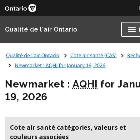
Qualité de l'air Ontario
Qualité de l'air Ontario
Cote air santé (
CAS
)
Rech
Newmarket :
AQHI
for January 19, 2026
Newmarket :
AQHI
for Jan
19, 2026
Cote air santé catégories, valeurs et
couleurs associées