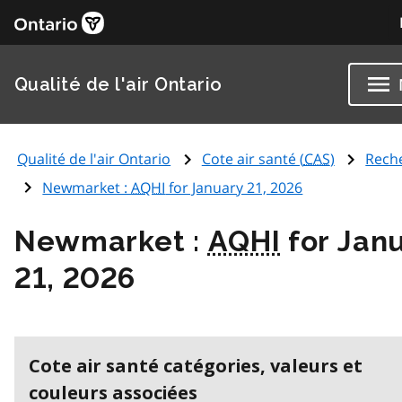
Qualité de l'air Ontario
Qualité de l'air Ontario
Cote air santé (
CAS
)
Rech
Newmarket :
AQHI
for January 21, 2026
Newmarket :
AQHI
for Jan
21, 2026
Cote air santé catégories, valeurs et
couleurs associées