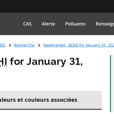
CAS
Alerte
Polluants
Renseig
AS
)
Recherche
Newmarket :
AQHI
for January 31, 20
HI
for January 31,
aleurs et couleurs associées