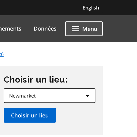
English
nements
Données
Menu
26
Choisir un lieu: