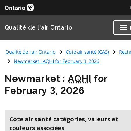
Qualité de l'air Ontario
Qualité de l'air Ontario
Cote air santé (
CAS
)
Rech
Newmarket :
AQHI
for February 3, 2026
Newmarket :
AQHI
for
February 3, 2026
Cote air santé catégories, valeurs et
couleurs associées