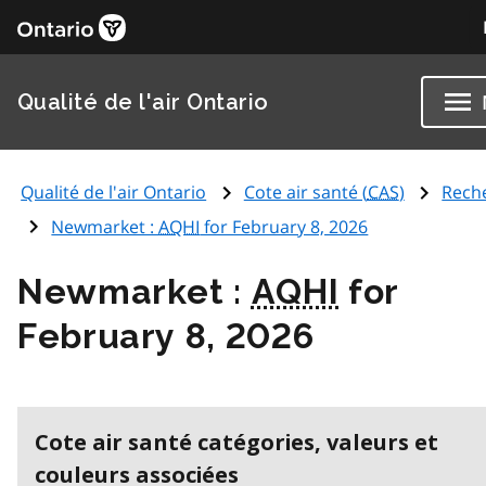
Qualité de l'air Ontario
Qualité de l'air Ontario
Cote air santé (
CAS
)
Rech
Newmarket :
AQHI
for February 8, 2026
Newmarket :
AQHI
for
February 8, 2026
Cote air santé catégories, valeurs et
couleurs associées