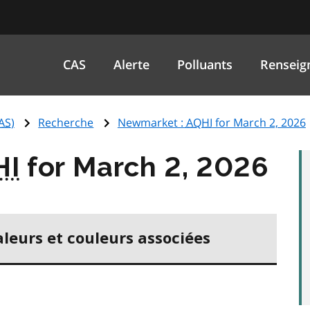
CAS
Alerte
Polluants
Renseig
AS
)
Recherche
Newmarket :
AQHI
for March 2, 2026
HI
for March 2, 2026
aleurs et couleurs associées