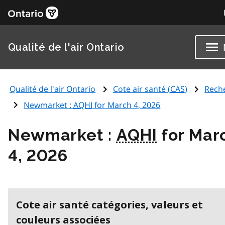
Qualité de l'air Ontario
Qualité de l'air Ontario
Cote air santé (
CAS
)
Rech
Newmarket :
AQHI
for March 4, 2026
Newmarket :
AQHI
for Mar
4, 2026
Cote air santé catégories, valeurs et
couleurs associées