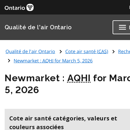
Qualité de l'air Ontario
Qualité de l'air Ontario
Cote air santé (
CAS
)
Rech
Newmarket :
AQHI
for March 5, 2026
Newmarket :
AQHI
for Mar
5, 2026
Cote air santé catégories, valeurs et
couleurs associées