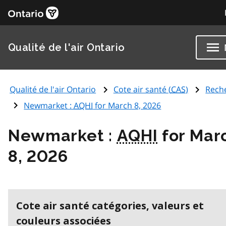
Qualité de l'air Ontario
Qualité de l'air Ontario
Cote air santé (
CAS
)
Rech
Newmarket :
AQHI
for March 8, 2026
Newmarket :
AQHI
for Mar
8, 2026
Cote air santé catégories, valeurs et
couleurs associées