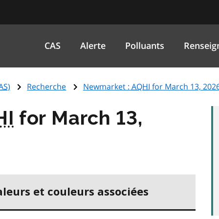
CAS
Alerte
Polluants
Renseig
AS
)
Recherche
Newmarket :
AQHI
for March 13, 202
HI
for March 13,
aleurs et couleurs associées