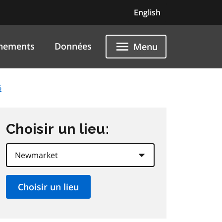
English
nements
Données
Menu
6
Choisir un lieu: