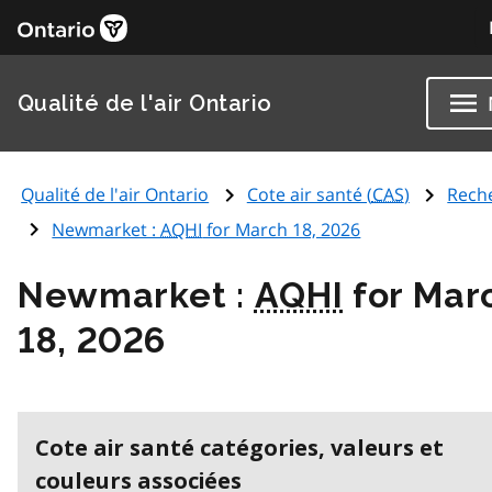
Qualité de l'air Ontario
Qualité de l'air Ontario
Cote air santé (
CAS
)
Rech
Newmarket :
AQHI
for March 18, 2026
Newmarket :
AQHI
for Mar
18, 2026
Cote air santé catégories, valeurs et
couleurs associées