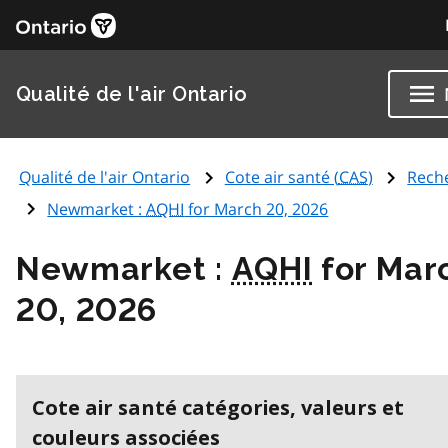
Qualité de l'air Ontario
Qualité de l'air Ontario
Cote air santé (
CAS
)
Rech
Newmarket :
AQHI
for March 20, 2026
Newmarket :
AQHI
for Mar
20, 2026
Cote air santé catégories, valeurs et
couleurs associées