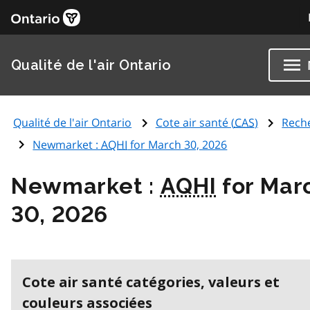
Qualité de l'air Ontario
Qualité de l'air Ontario
Cote air santé (
CAS
)
Rech
Newmarket :
AQHI
for March 30, 2026
Newmarket :
AQHI
for Mar
30, 2026
Cote air santé catégories, valeurs et
couleurs associées