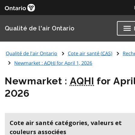
Qualité de l'air Ontario
Qualité de l'air Ontario
Cote air santé (
CAS
)
Rech
Newmarket :
AQHI
for April 1, 2026
Newmarket :
AQHI
for April
2026
Cote air santé catégories, valeurs et
couleurs associées