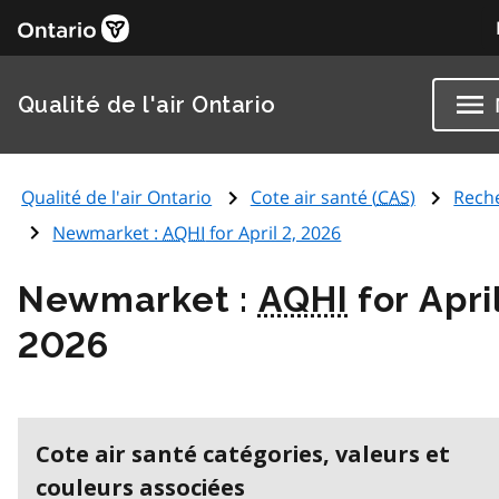
Qualité de l'air Ontario
Qualité de l'air Ontario
Cote air santé (
CAS
)
Rech
Newmarket :
AQHI
for April 2, 2026
Newmarket :
AQHI
for April
2026
Cote air santé catégories, valeurs et
couleurs associées