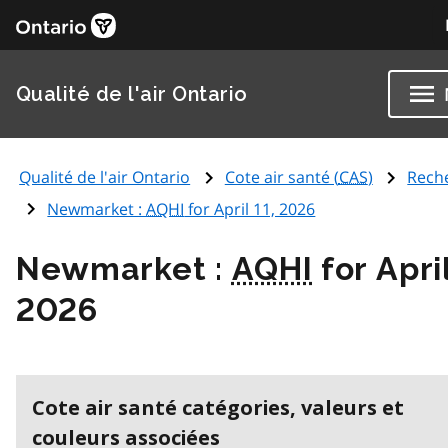
Qualité de l'air Ontario
Qualité de l'air Ontario
Cote air santé (
CAS
)
Rech
Newmarket :
AQHI
for April 11, 2026
Newmarket :
AQHI
for April
2026
Cote air santé catégories, valeurs et
couleurs associées