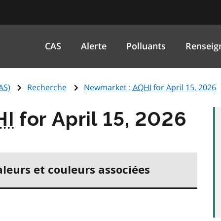
CAS
Alerte
Polluants
Renseig
AS
)
Recherche
Newmarket :
AQHI
for April 15, 2026
HI
for April 15, 2026
aleurs et couleurs associées