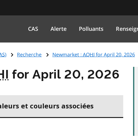
CAS
Alerte
Polluants
Renseig
AS
)
Recherche
Newmarket :
AQHI
for April 20, 2026
HI
for April 20, 2026
aleurs et couleurs associées