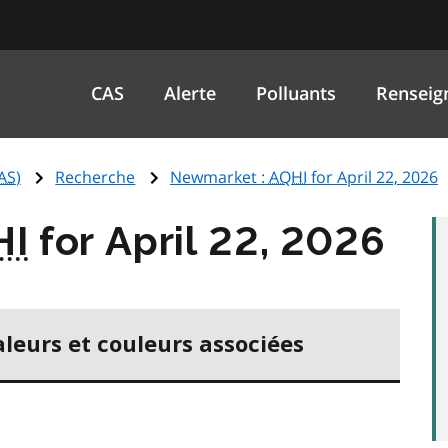
CAS
Alerte
Polluants
Renseig
AS
)
Recherche
Newmarket :
AQHI
for April 22, 2026
HI
for April 22, 2026
aleurs et couleurs associées