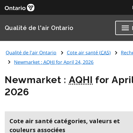
Qualité de l'air Ontario
Qualité de l'air Ontario
Cote air santé (
CAS
)
Rech
Newmarket :
AQHI
for April 24, 2026
Newmarket :
AQHI
for Apri
2026
Cote air santé catégories, valeurs et
couleurs associées