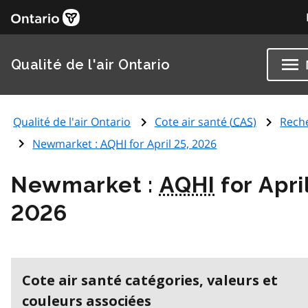
Qualité de l'air Ontario
Qualité de l'air Ontario
Cote air santé (
CAS
)
Rech
Newmarket :
AQHI
for April 25, 2026
Newmarket :
AQHI
for Apri
2026
Cote air santé catégories, valeurs et
couleurs associées