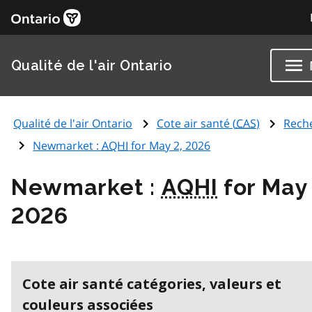
Qualité de l'air Ontario
Qualité de l'air Ontario
Cote air santé (
CAS
)
Rech
Newmarket :
AQHI
for May 2, 2026
Newmarket :
AQHI
for May 
2026
Cote air santé catégories, valeurs et
couleurs associées